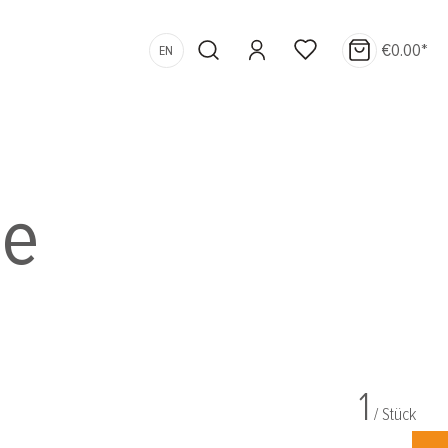
€0.00*
EN
le
1
/ Stück