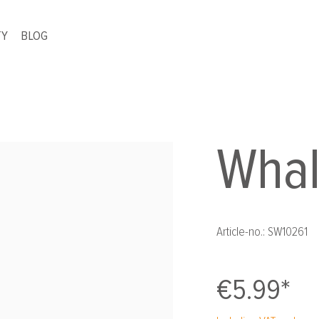
TY
BLOG
Wha
Article-no.:
SW10261
€5.99*