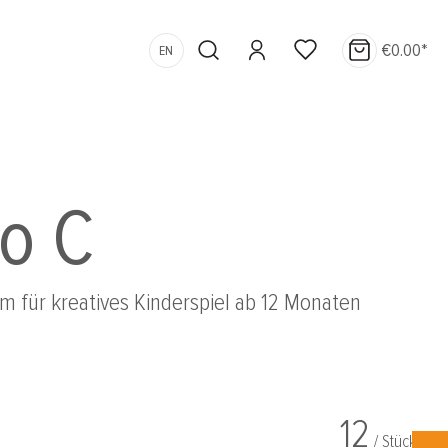
€0.00*
EN
o C
m für kreatives Kinderspiel ab 12 Monaten
12
/ Stück