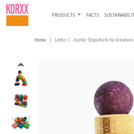
p to main content
Skip to search
Skip to main navigation
PRODUCTS
FACTS
SUSTAINABILI
Home
Limbo C - bunter Stapelturm für kreative
Skip image gallery