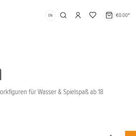
€0.00*
EN
h
kfiguren für Wasser & Spielspaß ab 18