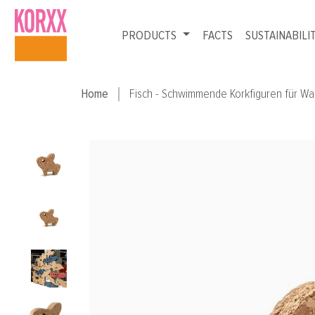
p to main content
Skip to search
Skip to main navigation
PRODUCTS
FACTS
SUSTAINABILI
Home
Fisch - Schwimmende Korkfiguren für Wa
Skip image gallery