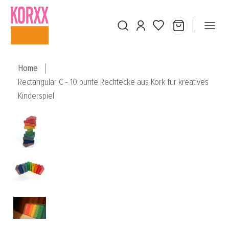
Skip to main content
Home
Rectangular C - 10 bunte Rechtecke aus Kork für kreatives
Kinderspiel
Skip image gallery