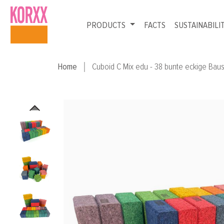
p to main content
Skip to search
Skip to main navigation
PRODUCTS
FACTS
SUSTAINABILI
Home
Cuboid C Mix edu - 38 bunte eckige Baus
Skip image gallery