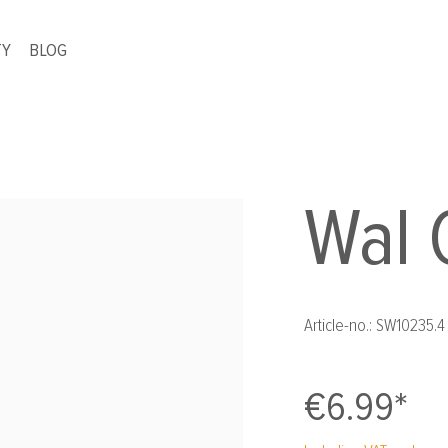
TY
BLOG
Wal 
Article-no.:
SW10235.4
€6.99*