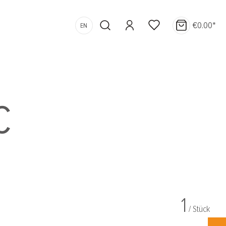
€0.00*
EN
C
1
/ Stück