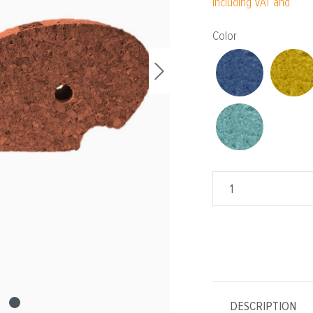
Including VAT and
Select
Color
DESCRIPTION