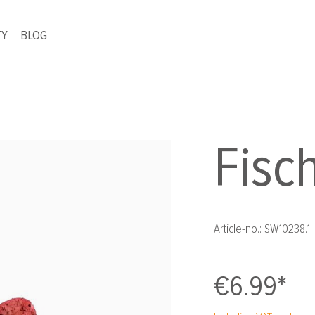
TY
BLOG
Fisc
Article-no.:
SW10238.1
€6.99*