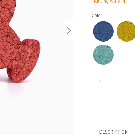
Including VAT and
Select
Color
DESCRIPTION