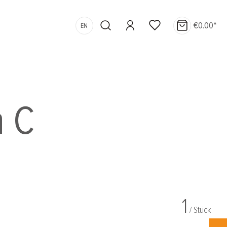
€0.00*
EN
h C
1
/ Stück