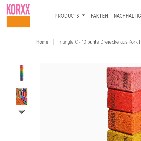
p to main content
Skip to search
Skip to main navigation
PRODUCTS
FAKTEN
NACHHALTIG
Home
Triangle C - 10 bunte Dreiecke aus Kork 
Skip image gallery